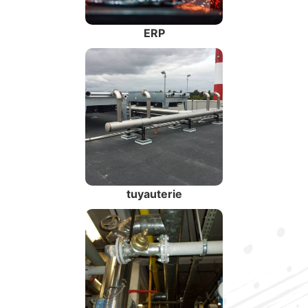
ERP
tuyauterie