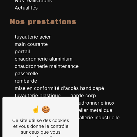
Nos réalisations
Actualités
Nos prestations
tuyauterie acier
main courante
portail
chaudronnerie aluminium
chaudronnerie maintenance
passerelle
rembarde
mise en conformité d'accès handicapé
tuyauterie plastique
garde corp
chaudronnerie acier
chaudronnerie inox
chaudronnerie
escalier metalique
serrurerie
metallerie industrielle
Ce site utilise des cookies
ERP
et vous donne le contrôle
tuyauterie
sur ceux que vous