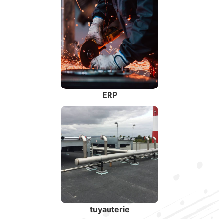
ERP
tuyauterie