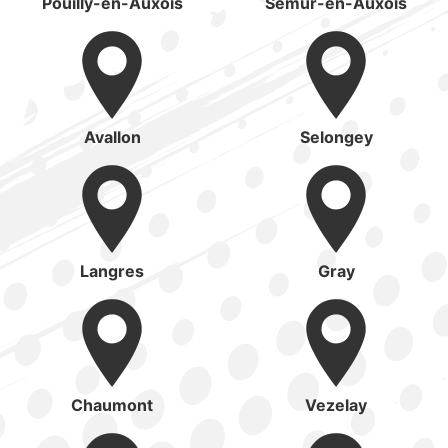
Pouilly-en-Auxois
Semur-en-Auxois
Avallon
Selongey
Langres
Gray
Chaumont
Vezelay