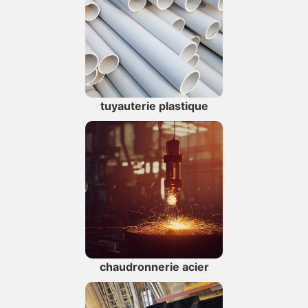
tuyauterie plastique
chaudronnerie acier