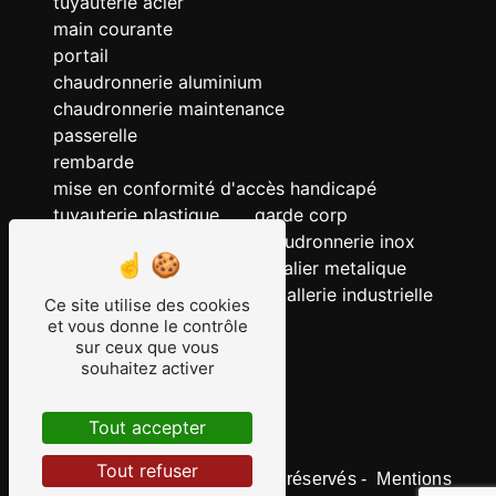
tuyauterie acier
main courante
portail
chaudronnerie aluminium
chaudronnerie maintenance
passerelle
rembarde
mise en conformité d'accès handicapé
tuyauterie plastique
garde corp
chaudronnerie acier
chaudronnerie inox
chaudronnerie
escalier metalique
serrurerie
metallerie industrielle
Ce site utilise des cookies
ERP
et vous donne le contrôle
sur ceux que vous
tuyauterie
souhaitez activer
tuyauterie inox
grille
Tout accepter
Tout refuser
©
Vistalid
- 2026 - Tous droits réservés -
Mentions