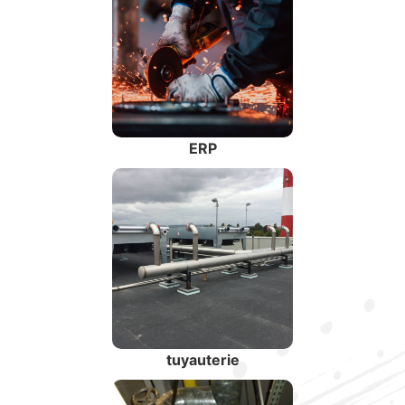
ERP
tuyauterie