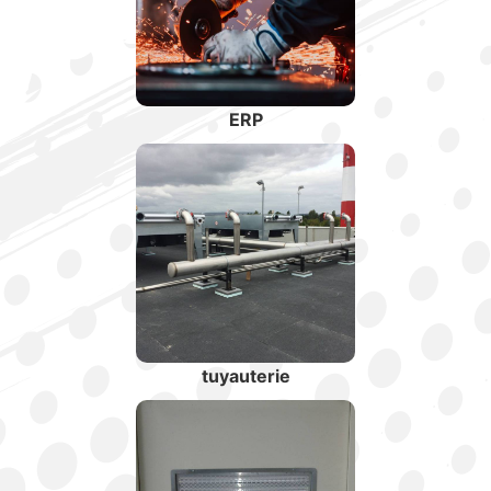
ERP
tuyauterie