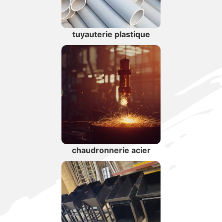
tuyauterie plastique
chaudronnerie acier