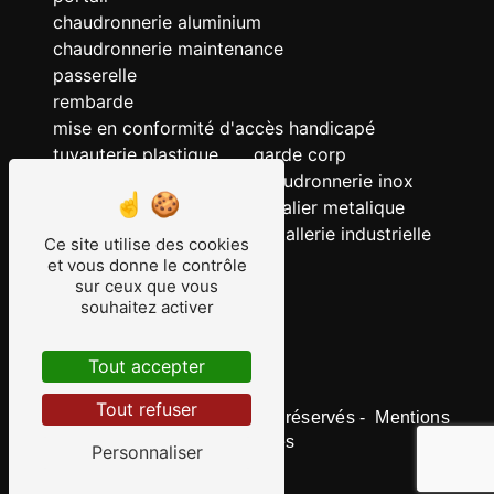
chaudronnerie aluminium
chaudronnerie maintenance
passerelle
rembarde
mise en conformité d'accès handicapé
tuyauterie plastique
garde corp
chaudronnerie acier
chaudronnerie inox
chaudronnerie
escalier metalique
serrurerie
metallerie industrielle
Ce site utilise des cookies
ERP
et vous donne le contrôle
tuyauterie
sur ceux que vous
souhaitez activer
tuyauterie inox
grille
Tout accepter
Tout refuser
©
Vistalid
- 2026 - Tous droits réservés -
Mentions
légales
-
Gestion des cookies
Personnaliser