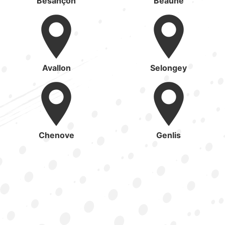
Besançon
Beaune
Avallon
Selongey
Chenove
Genlis