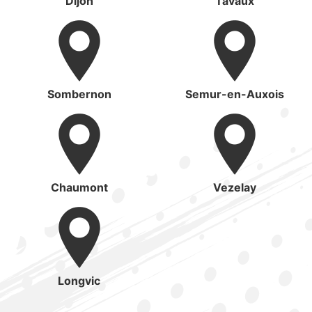
Dijon
Tavaux
Sombernon
Semur-en-Auxois
Chaumont
Vezelay
Longvic