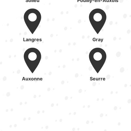
Solieu
Pouilly-en-Auxois
Langres
Gray
Auxonne
Seurre