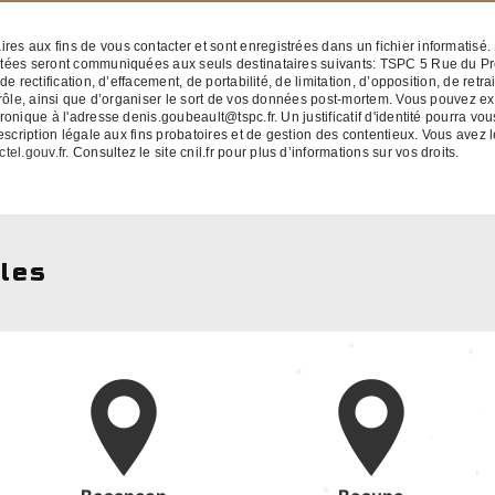
 aux fins de vous contacter et sont enregistrées dans un fichier informatisé. 
ctées seront communiquées aux seuls destinataires suivants: TSPC 5 Rue du P
 rectification, d’effacement, de portabilité, de limitation, d’opposition, de retr
rôle, ainsi que d’organiser le sort de vos données post-mortem. Vous pouvez exe
ronique à l'adresse denis.goubeault@tspc.fr. Un justificatif d'identité pourr
cription légale aux fins probatoires et de gestion des contentieux. Vous avez le 
ctel.gouv.fr
. Consultez le site cnil.fr pour plus d’informations sur vos droits.
lles