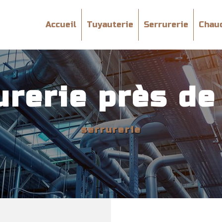
Accueil
Tuyauterie
Serrurerie
Chau
urerie près de
serrurerie