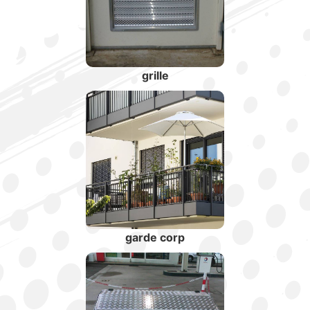
grille
garde corp