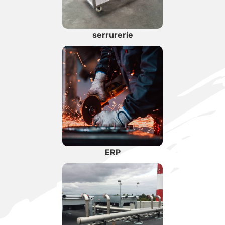
serrurerie
ERP