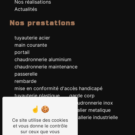
Nos réalisations
Actualités
Nos prestations
tuyauterie acier
main courante
portail
chaudronnerie aluminium
chaudronnerie maintenance
passerelle
rembarde
mise en conformité d'accès handicapé
tuyauterie plastique
garde corp
chaudronnerie acier
chaudronnerie inox
chaudronnerie
escalier metalique
serrurerie
metallerie industrielle
Ce site utilise des cookies
ERP
et vous donne le contrôle
tuyauterie
sur ceux que vous