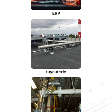
ERP
tuyauterie