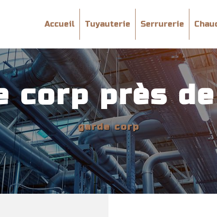
Accueil
Tuyauterie
Serrurerie
Chau
e corp près de
garde corp