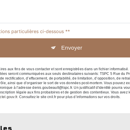
tions particulières ci-dessous **
Envoyer
 aux fins de vous contacter et sont enregistrées dans un fichier informatisé. 
ctées seront communiquées aux seuls destinataires suivants: TSPC 5 Rue du P
 rectification, d’effacement, de portabilité, de limitation, d’opposition, de retr
rôle, ainsi que d’organiser le sort de vos données post-mortem. Vous pouvez exe
ronique à l'adresse denis.goubeault@tspc.fr. Un justificatif d'identité pourr
cription légale aux fins probatoires et de gestion des contentieux. Vous avez le 
ctel.gouv.fr
. Consultez le site cnil.fr pour plus d’informations sur vos droits.
lles