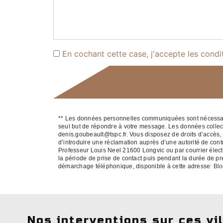
En cochant cette case, j'accepte les condi
** Les données personnelles communiquées sont nécessaires
seul but de répondre à votre message. Les données colle
denis.goubeault@tspc.fr. Vous disposez de droits d’accès, de
d’introduire une réclamation auprès d’une autorité de cont
Professeur Louis Neel 21600 Longvic ou par courrier élect
la période de prise de contact puis pendant la durée de pres
démarchage téléphonique, disponible à cette adresse:
Blo
Nos interventions sur ces vi