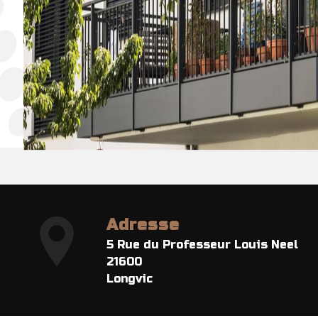
Adresse
5 Rue du Professeur Louis Neel
21600
Longvic