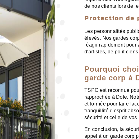
de nos clients lors de 
Protection de 
Les personnalités publi
élevés. Nos gardes corp
réagir rapidement pour a
d'artistes, de politicie
Pourquoi choi
garde corp à 
TSPC est reconnue pour 
rapprochée à Dole. Notr
et formée pour faire fac
tranquillité d'esprit ab
sécurité et celle de vos
En conclusion, la sécuri
appel à un garde corp pr