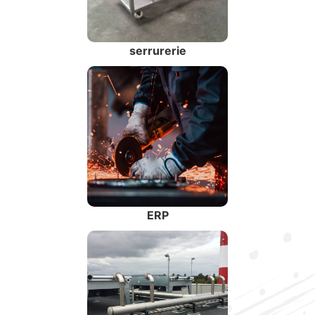
serrurerie
ERP