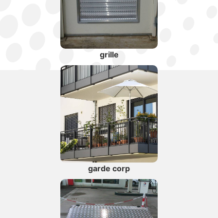
grille
garde corp