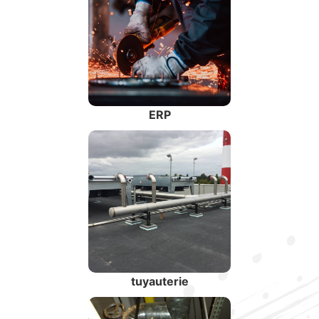
ERP
tuyauterie