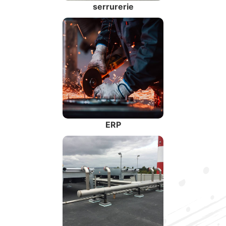
serrurerie
ERP