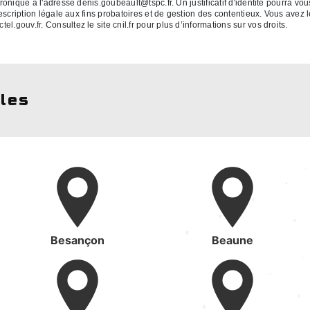
ronique à l'adresse denis.goubeault@tspc.fr. Un justificatif d'identité pourr
cription légale aux fins probatoires et de gestion des contentieux. Vous avez le 
ctel.gouv.fr
. Consultez le site cnil.fr pour plus d’informations sur vos droits.
lles
Besançon
Beaune