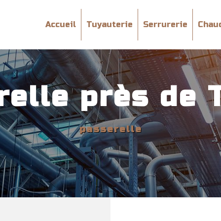
Accueil
Tuyauterie
Serrurerie
Chau
relle près de 
passerelle