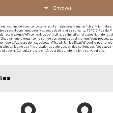
Envoyer
 aux fins de vous contacter et sont enregistrées dans un fichier informatisé. 
ctées seront communiquées aux seuls destinataires suivants: TSPC 5 Rue du P
 rectification, d’effacement, de portabilité, de limitation, d’opposition, de retr
rôle, ainsi que d’organiser le sort de vos données post-mortem. Vous pouvez exe
ronique à l'adresse denis.goubeault@tspc.fr. Un justificatif d'identité pourr
cription légale aux fins probatoires et de gestion des contentieux. Vous avez le 
ctel.gouv.fr
. Consultez le site cnil.fr pour plus d’informations sur vos droits.
lles