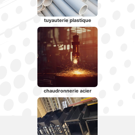
tuyauterie plastique
chaudronnerie acier