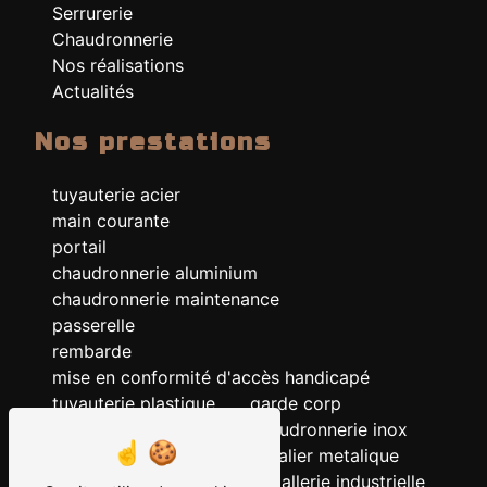
Serrurerie
Chaudronnerie
Nos réalisations
Actualités
Nos prestations
tuyauterie acier
main courante
portail
chaudronnerie aluminium
chaudronnerie maintenance
passerelle
rembarde
mise en conformité d'accès handicapé
tuyauterie plastique
garde corp
chaudronnerie acier
chaudronnerie inox
chaudronnerie
escalier metalique
serrurerie
metallerie industrielle