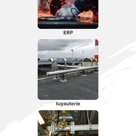
ERP
tuyauterie