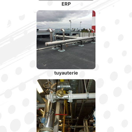
ERP
tuyauterie