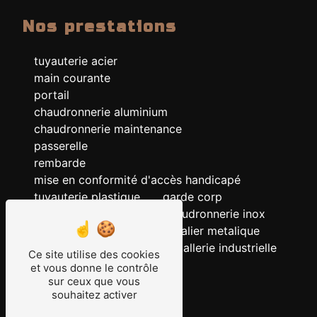
Nos prestations
tuyauterie acier
main courante
portail
chaudronnerie aluminium
chaudronnerie maintenance
passerelle
rembarde
mise en conformité d'accès handicapé
tuyauterie plastique
garde corp
chaudronnerie acier
chaudronnerie inox
chaudronnerie
escalier metalique
serrurerie
metallerie industrielle
Ce site utilise des cookies
ERP
et vous donne le contrôle
tuyauterie
sur ceux que vous
souhaitez activer
tuyauterie inox
grille