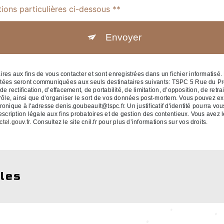
tions particulières ci-dessous **
Envoyer
 aux fins de vous contacter et sont enregistrées dans un fichier informatisé. 
ctées seront communiquées aux seuls destinataires suivants: TSPC 5 Rue du P
 rectification, d’effacement, de portabilité, de limitation, d’opposition, de retr
rôle, ainsi que d’organiser le sort de vos données post-mortem. Vous pouvez exe
ronique à l'adresse denis.goubeault@tspc.fr. Un justificatif d'identité pourr
cription légale aux fins probatoires et de gestion des contentieux. Vous avez le 
ctel.gouv.fr
. Consultez le site cnil.fr pour plus d’informations sur vos droits.
lles