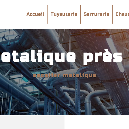
Accueil
Tuyauterie
Serrurerie
Chau
metalique près
escalier metalique