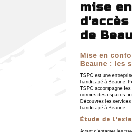
mise en
d'accès
de Bea
Mise en confo
Beaune : les 
TSPC est une entreprise
handicapé à Beaune. Fo
TSPC accompagne les pr
normes des espaces publi
Découvrez les services
handicapé à Beaune.
Étude de l'exi
Avant d'entamer les tr