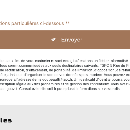
tions particulières ci-dessous **
Envoyer
 aux fins de vous contacter et sont enregistrées dans un fichier informatisé. 
ctées seront communiquées aux seuls destinataires suivants: TSPC 5 Rue du P
 rectification, d’effacement, de portabilité, de limitation, d’opposition, de retr
rôle, ainsi que d’organiser le sort de vos données post-mortem. Vous pouvez exe
ronique à l'adresse denis.goubeault@tspc.fr. Un justificatif d'identité pourr
cription légale aux fins probatoires et de gestion des contentieux. Vous avez le 
ctel.gouv.fr
. Consultez le site cnil.fr pour plus d’informations sur vos droits.
lles