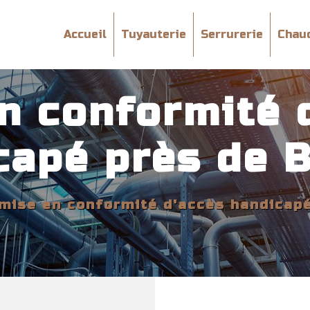
Accueil
Tuyauterie
Serrurerie
Chau
n conformité 
capé près de 
mise en conformité d'accès handicap