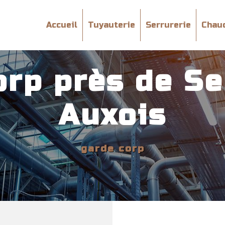
Accueil
Tuyauterie
Serrurerie
Chau
orp près de S
Auxois
garde corp