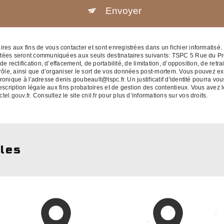
Envoyer
 aux fins de vous contacter et sont enregistrées dans un fichier informatisé. 
ctées seront communiquées aux seuls destinataires suivants: TSPC 5 Rue du P
 rectification, d’effacement, de portabilité, de limitation, d’opposition, de retr
rôle, ainsi que d’organiser le sort de vos données post-mortem. Vous pouvez exe
ronique à l'adresse denis.goubeault@tspc.fr. Un justificatif d'identité pourr
cription légale aux fins probatoires et de gestion des contentieux. Vous avez le 
ctel.gouv.fr
. Consultez le site cnil.fr pour plus d’informations sur vos droits.
lles