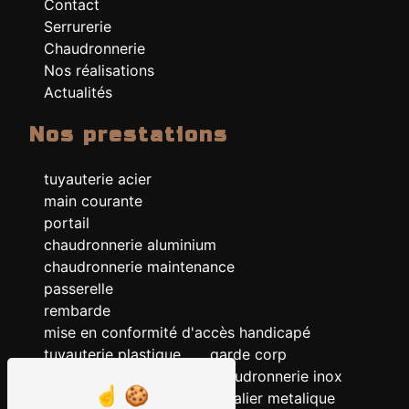
Contact
Serrurerie
Chaudronnerie
Nos réalisations
Actualités
Nos prestations
tuyauterie acier
main courante
portail
chaudronnerie aluminium
chaudronnerie maintenance
passerelle
rembarde
mise en conformité d'accès handicapé
tuyauterie plastique
garde corp
chaudronnerie acier
chaudronnerie inox
chaudronnerie
escalier metalique