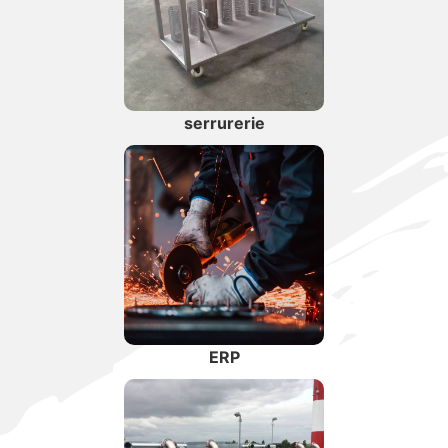
serrurerie
ERP