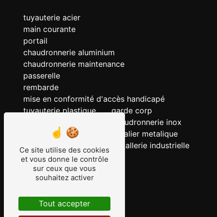
tuyauterie acier
main courante
portail
chaudronnerie aluminium
chaudronnerie maintenance
passerelle
rembarde
mise en conformité d'accès handicapé
tuyauterie plastique
garde corp
chaudronnerie acier
chaudronnerie inox
chaudronnerie
escalier metalique
serrurerie
metallerie industrielle
Ce site utilise des cookies
ERP
et vous donne le contrôle
sur ceux que vous
tuyauterie
souhaitez activer
tuyauterie inox
grille
Tout accepter