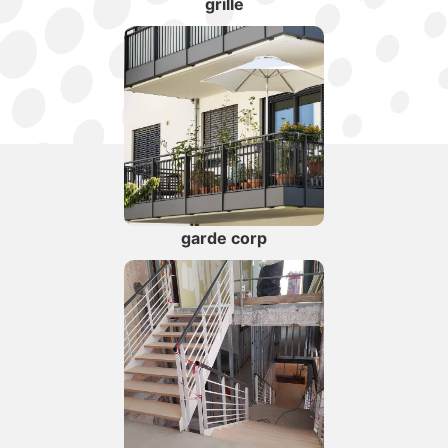
grille
garde corp