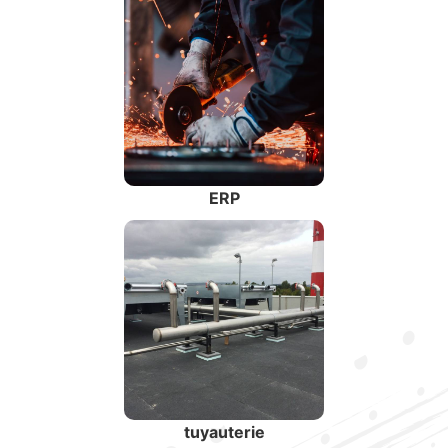
ERP
tuyauterie