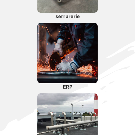
serrurerie
ERP