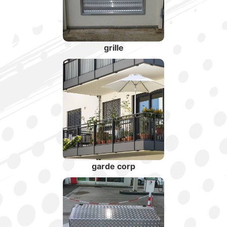
grille
garde corp