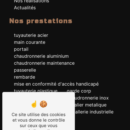
Nos réalisations
Actualités
Nos prestations
tuyauterie acier
main courante
portail
chaudronnerie aluminium
chaudronnerie maintenance
passerelle
rembarde
mise en conformité d'accès handicapé
tuyauterie plastique
garde corp
chaudronnerie acier
chaudronnerie inox
chaudronnerie
escalier metalique
serrurerie
metallerie industrielle
Ce site utilise des cookies
ERP
et vous donne le contrôle
tuyauterie
sur ceux que vous