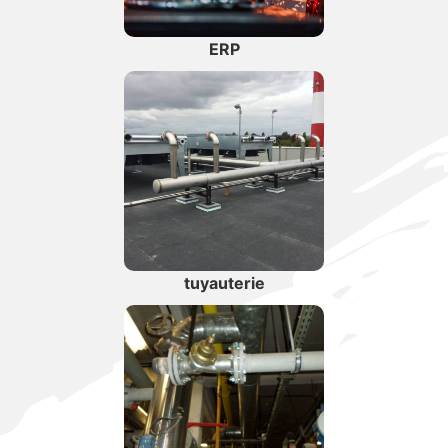
ERP
tuyauterie