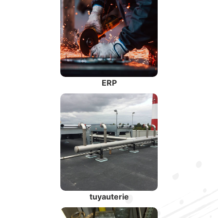
ERP
tuyauterie