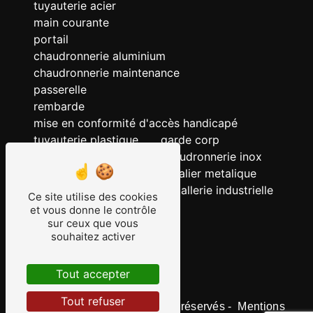
tuyauterie acier
main courante
portail
chaudronnerie aluminium
chaudronnerie maintenance
passerelle
rembarde
mise en conformité d'accès handicapé
tuyauterie plastique
garde corp
chaudronnerie acier
chaudronnerie inox
chaudronnerie
escalier metalique
serrurerie
metallerie industrielle
Ce site utilise des cookies
ERP
et vous donne le contrôle
sur ceux que vous
tuyauterie
souhaitez activer
tuyauterie inox
grille
Tout accepter
Tout refuser
©
Vistalid
- 2026 - Tous droits réservés -
Mentions