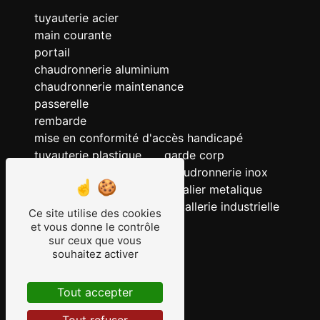
tuyauterie acier
main courante
portail
chaudronnerie aluminium
chaudronnerie maintenance
passerelle
rembarde
mise en conformité d'accès handicapé
tuyauterie plastique
garde corp
chaudronnerie acier
chaudronnerie inox
chaudronnerie
escalier metalique
serrurerie
metallerie industrielle
Ce site utilise des cookies
ERP
et vous donne le contrôle
sur ceux que vous
tuyauterie
souhaitez activer
tuyauterie inox
grille
Tout accepter