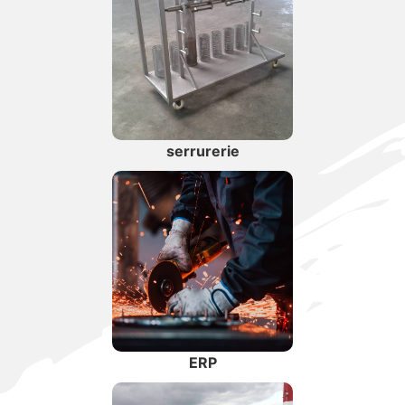
serrurerie
ERP