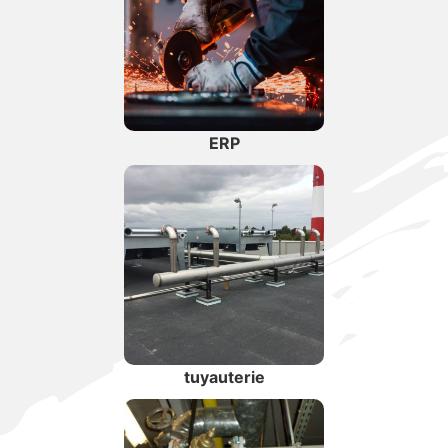
ERP
tuyauterie