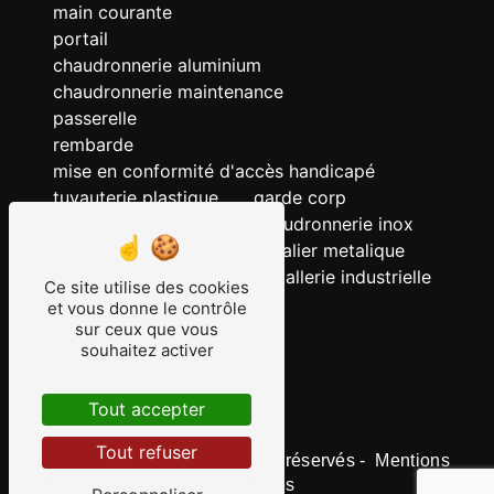
main courante
portail
chaudronnerie aluminium
chaudronnerie maintenance
passerelle
rembarde
mise en conformité d'accès handicapé
tuyauterie plastique
garde corp
chaudronnerie acier
chaudronnerie inox
chaudronnerie
escalier metalique
serrurerie
metallerie industrielle
Ce site utilise des cookies
ERP
et vous donne le contrôle
tuyauterie
sur ceux que vous
souhaitez activer
tuyauterie inox
grille
Tout accepter
Tout refuser
©
Vistalid
- 2026 - Tous droits réservés -
Mentions
légales
-
Gestion des cookies