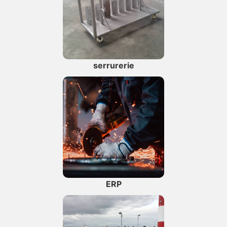
serrurerie
ERP