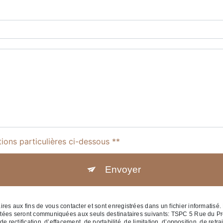
tions particulières ci-dessous **
Envoyer
 aux fins de vous contacter et sont enregistrées dans un fichier informatisé. 
ctées seront communiquées aux seuls destinataires suivants: TSPC 5 Rue du P
 rectification, d’effacement, de portabilité, de limitation, d’opposition, de retr