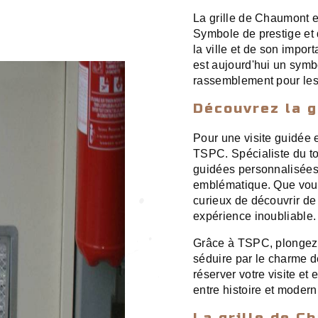
La grille de Chaumont e
Symbole de prestige et 
la ville et de son impor
est aujourd'hui un symb
rassemblement pour les h
Découvrez la 
Pour une visite guidée 
TSPC. Spécialiste du t
guidées personnalisées p
emblématique. Que vous
curieux de découvrir de
expérience inoubliable.
Grâce à TSPC, plongez 
séduire par le charme de
réserver votre visite et
entre histoire et moderni
La grille de C