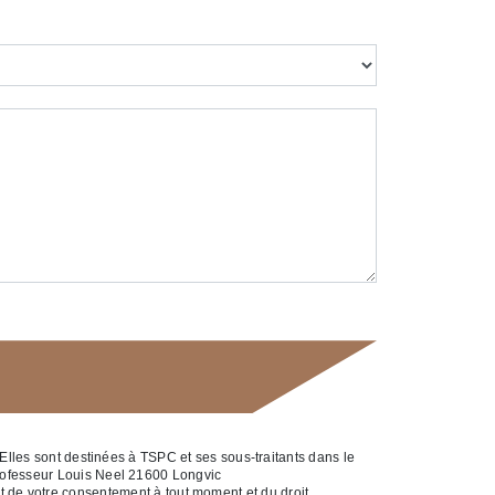
Elles sont destinées à TSPC et ses sous-traitants dans le
rofesseur Louis Neel 21600 Longvic
ait de votre consentement à tout moment et du droit