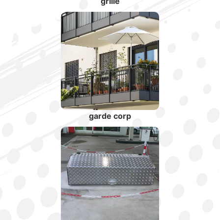
grille
garde corp