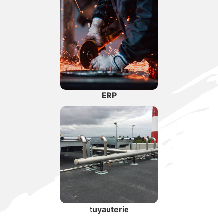
ERP
tuyauterie